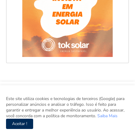
Este site utiliza cookies e tecnologias de terceiros (Google) para
personalizar anúncios e analisar o tráfego. Isso é feito para
garantir e entregar a melhor experiência ao usuário. Ao acessar,
você concorda com a política de monitoramento.
Saiba Mais
viva, o seu site de notícias. Aqui tem informação de verdade com
imparcialidade.DRT 0010556.
Aceitar !