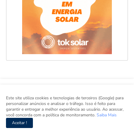
Este site utiliza cookies e tecnologias de terceiros (Google) para
personalizar anúncios e analisar o tráfego. Isso é feito para
garantir e entregar a melhor experiência ao usuário. Ao acessar,
viva, o seu site de notícias. Aqui tem informação de verdade com
você concorda com a política de monitoramento.
Saiba Mais
imparcialidade.DRT 0010556.
Aceitar !