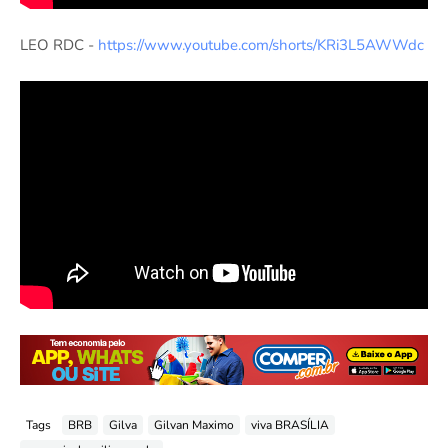
LEO RDC -
https://www.youtube.com/shorts/KRi3L5AWWdc
Tags
BRB
Gilva
Gilvan Maximo
viva BRASÍLIA