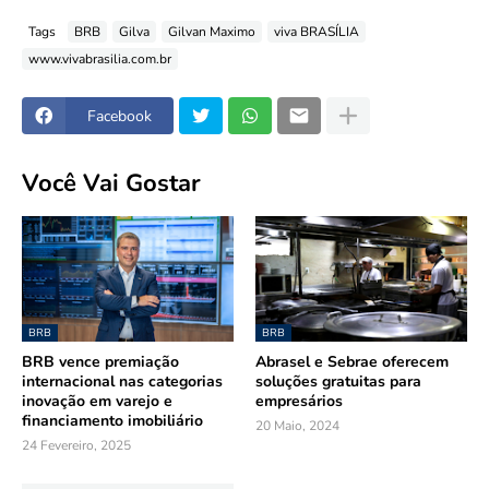
Tags
BRB
Gilva
Gilvan Maximo
viva BRASÍLIA
www.vivabrasilia.com.br
Facebook
Você Vai Gostar
BRB
BRB
BRB vence premiação
Abrasel e Sebrae oferecem
internacional nas categorias
soluções gratuitas para
inovação em varejo e
empresários
financiamento imobiliário
20 Maio, 2024
24 Fevereiro, 2025