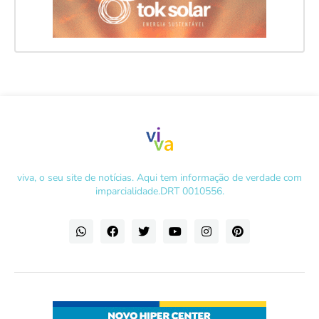
viva, o seu site de notícias. Aqui tem informação de verdade com
imparcialidade.DRT 0010556.