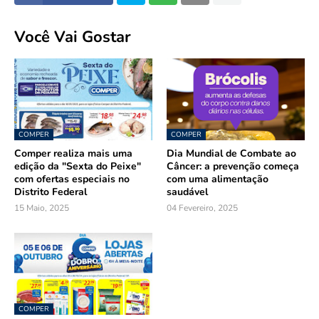
Você Vai Gostar
COMPER
COMPER
Comper realiza mais uma
Dia Mundial de Combate ao
edição da "Sexta do Peixe"
Câncer: a prevenção começa
com ofertas especiais no
com uma alimentação
Distrito Federal
saudável
15 Maio, 2025
04 Fevereiro, 2025
COMPER