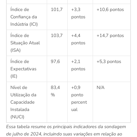
Índice de
101,7
+3,3
+10,6 pontos
Confiança da
pontos
Indústria (ICI)
Índice de
103,7
+4,4
+14,7 pontos
Situação Atual
pontos
(ISA)
Índice de
97,6
+2,1
+5,3 pontos
Expectativas
pontos
(IE)
Nível de
83,4
+0,9
N/A
Utilização da
%
ponto
Capacidade
percent
Instalada
ual
(NUCI)
Essa tabela resume os principais indicadores da sondagem
de julho de 2024, incluindo suas variações em relação ao