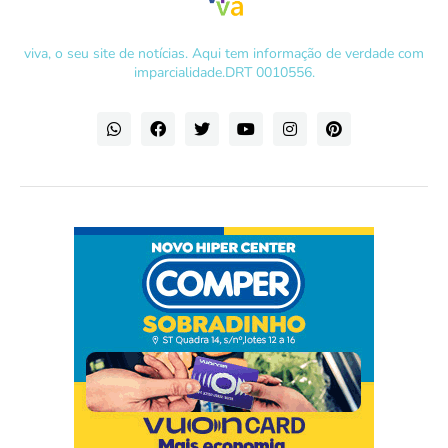
viva, o seu site de notícias. Aqui tem informação de verdade com
imparcialidade.DRT 0010556.