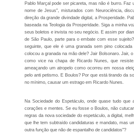
Pablo Marçal pode ser picareta, mas não é burro. Faz 
nome de Jesus”, misturados com Neurociência, discu
direção da grande divindade digital, a Prosperidade. P
baseada na Teologia da Prosperidade. Siga a minha vo
seus boletos e invista no seu negócio. E assim por dian
de São Paulo, parte para o embate com esse sujeito?
seguinte, que ele é uma granada sem pino colocada 
colocou a granada na mão dele? Jair Bolsonaro. Jair,
como vice na chapa de Ricardo Nunes, que resiste
ameaçando um atropelo como ocorreu em nossa eleiç
pelo anti petismo. E Boulos? Por que está tirando da 
no mínimo, causar um estrago em Ricardo Nunes.
Na Sociedade do Espetáculo, onde quase tudo que a
corações e mentes. Se eu fosse o Boulos, não cutuca
regras da nova sociedade do espetáculo, a digital, melh
que lhe tem subtraído candidaturas e mandato, mas um
outra função que não de espantalho de candidatos”?