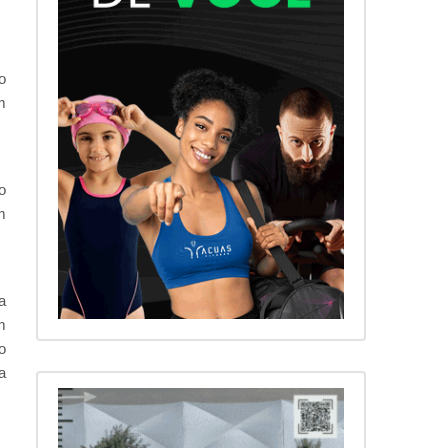
o
m
o
m
a
m
o
a