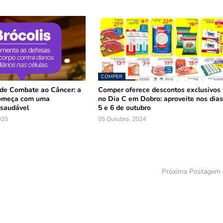
COMPER
 de Combate ao Câncer: a
Comper oferece descontos exclusivos
omeça com uma
no Dia C em Dobro: aproveite nos dia
 saudável
5 e 6 de outubro
025
05 Outubro, 2024
Próxima Postagem