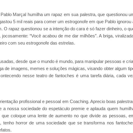
 Pablo Marçal humilha um rapaz em sua palestra, que questionou u
astou 5 mil reais para comer um estrogonofe em que Pablo ignorou 
O rapaz questionou se a intenção do cara é só fazer dinheiro, o qu
, jocosamente: “Você acabou de me dar milhões”. A briga, viralizada
eiro com seu estrogonofe das estrelas.
 usadas, desde que o mundo é mundo, para manipular pessoas e cria
ga de imagens, memes e soluções mágicas, visando obter algum tip
acontecendo nesse teatro de fantoches é uma tarefa diária, cada ve
ientação profissional e pessoal em Coaching. Aprecio boas palestra
e a nossa sociedade do espetáculo premie e aplauda quem humilh
u que coloque uma lente de aumento no que divide as pessoas, e
o, tenho horror de uma sociedade que se transforma nos fantoche
tefatos.