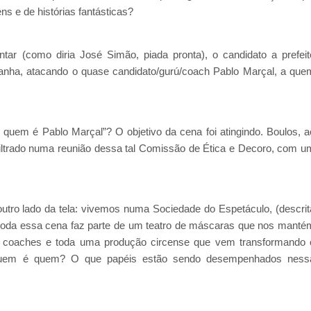
s e de histórias fantásticas?
ar (como diria José Simão, piada pronta), o candidato a prefeit
anha, atacando o quase candidato/gurú/coach Pablo Marçal, a que
uem é Pablo Marçal”? O objetivo da cena foi atingindo. Boulos, a
 infiltrado numa reunião dessa tal Comissão de Ética e Decoro, com u
utro lado da tela: vivemos numa Sociedade do Espetáculo, (descrit
, toda essa cena faz parte de um teatro de máscaras que nos manté
s, coaches e toda uma produção circense que vem transformando 
. Quem é quem? O que papéis estão sendo desempenhados ness