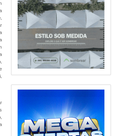
m
a
,
r
a
a
m
a
,
e
,
r
s
,
a