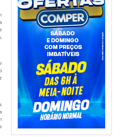
m
a
e
,
r
o
z
s
a
m
s