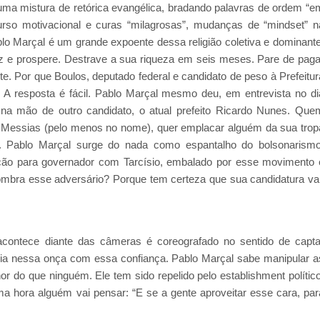
uma mistura de retórica evangélica, bradando palavras de ordem “e
rso motivacional e curas “milagrosas”, mudanças de “mindset” n
ablo Marçal é um grande expoente dessa religião coletiva e dominante
z e prospere. Destrave a sua riqueza em seis meses. Pare de paga
te. Por que Boulos, deputado federal e candidato de peso à Prefeitur
 A resposta é fácil. Pablo Marçal mesmo deu, em entrevista no di
na mão de outro candidato, o atual prefeito Ricardo Nunes. Que
 o Messias (pelo menos no nome), quer emplacar alguém da sua trop
. Pablo Marçal surge do nada como espantalho do bolsonarismo
ão para governador com Tarcísio, embalado por esse movimento 
sombra esse adversário? Porque tem certeza que sua candidatura vai
contece diante das câmeras é coreografado no sentido de capta
ria nessa onça com essa confiança. Pablo Marçal sabe manipular a
or do que ninguém. Ele tem sido repelido pelo establishment político
a hora alguém vai pensar: “E se a gente aproveitar esse cara, par