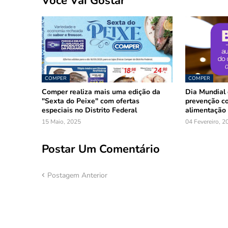
Você Vai Gostar
COMPER
COMPER
Comper realiza mais uma edição da
Dia Mundial
"Sexta do Peixe" com ofertas
prevenção c
especiais no Distrito Federal
alimentação
15 Maio, 2025
04 Fevereiro, 2
Postar Um Comentário
Postagem Anterior