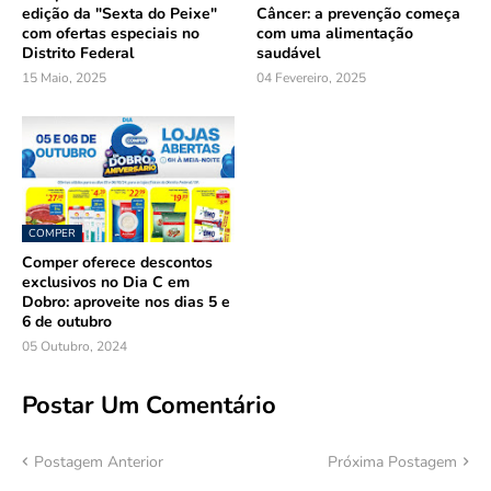
edição da "Sexta do Peixe"
Câncer: a prevenção começa
com ofertas especiais no
com uma alimentação
Distrito Federal
saudável
15 Maio, 2025
04 Fevereiro, 2025
COMPER
Comper oferece descontos
exclusivos no Dia C em
Dobro: aproveite nos dias 5 e
6 de outubro
05 Outubro, 2024
Postar Um Comentário
Postagem Anterior
Próxima Postagem