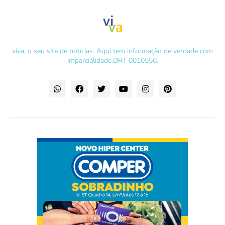
viva, o seu site de notícias. Aqui tem informação de verdade com
imparcialidade.DRT 0010556.