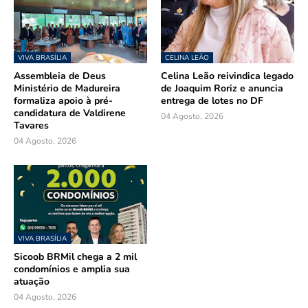
VIVA BRASÍLIA
CELINA LEÃO
Assembleia de Deus
Celina Leão reivindica legado
Ministério de Madureira
de Joaquim Roriz e anuncia
formaliza apoio à pré-
entrega de lotes no DF
candidatura de Valdirene
04 Agosto, 2026
Tavares
04 Agosto, 2026
VIVA BRASÍLIA
Sicoob BRMil chega a 2 mil
condomínios e amplia sua
atuação
04 Agosto, 2026