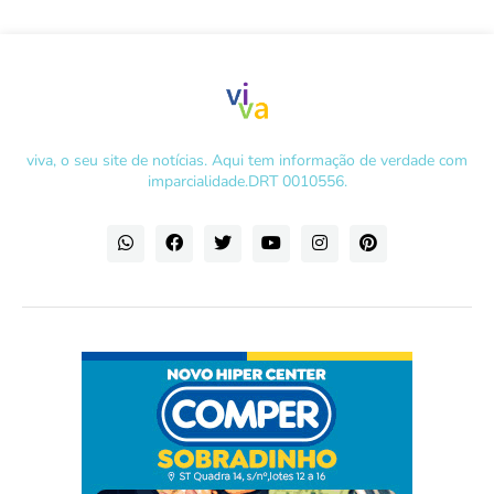
viva, o seu site de notícias. Aqui tem informação de verdade com
imparcialidade.DRT 0010556.