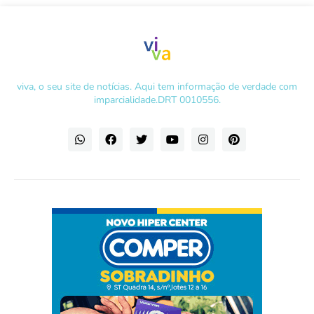
viva, o seu site de notícias. Aqui tem informação de verdade com
imparcialidade.DRT 0010556.