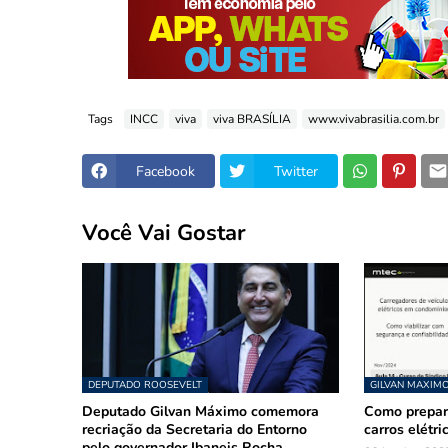
Tags
INCC
viva
viva BRASÍLIA
www.vivabrasilia.com.br
Facebook
Twitter
Você Vai Gostar
DEPUTADO ROOSEVELT
GILVAN MAXIM
Deputado Gilvan Máximo comemora
Como prepar
recriação da Secretaria do Entorno
carros elétri
pelo governador Ibaneis Rocha