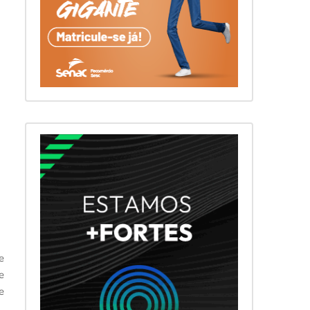
e
e
e