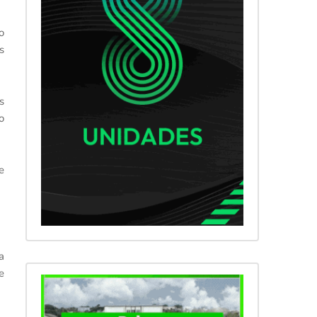
o
s
s
o
e
a
e