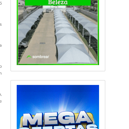
ó
s
a
o
m
,
e