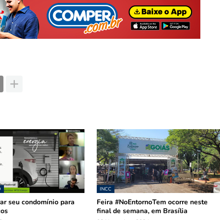
O
INCC
ar seu condomínio para
Feira #NoEntornoTem ocorre neste
cos
final de semana, em Brasília