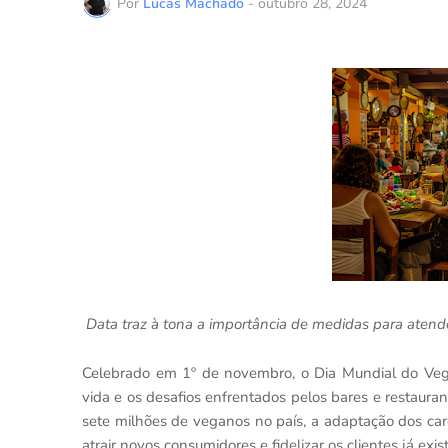
Por
Lucas Machado
-
outubro 28, 2024
Data traz à tona a importância de medidas para atend
Celebrado em 1º de novembro, o Dia Mundial do Veg
vida e os desafios enfrentados pelos bares e restaur
sete milhões de veganos no país, a adaptação dos car
atrair novos consumidores e fidelizar os clientes já exis