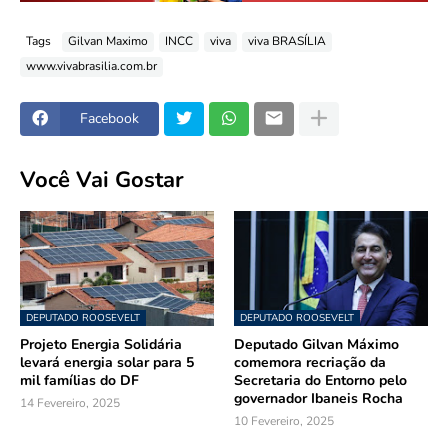
Tags
Gilvan Maximo
INCC
viva
viva BRASÍLIA
www.vivabrasilia.com.br
Facebook
Você Vai Gostar
DEPUTADO ROOSEVELT
DEPUTADO ROOSEVELT
Projeto Energia Solidária
Deputado Gilvan Máximo
levará energia solar para 5
comemora recriação da
mil famílias do DF
Secretaria do Entorno pelo
governador Ibaneis Rocha
14 Fevereiro, 2025
10 Fevereiro, 2025