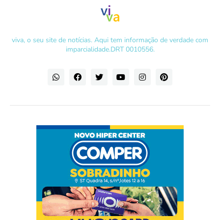
viva, o seu site de notícias. Aqui tem informação de verdade com
imparcialidade.DRT 0010556.