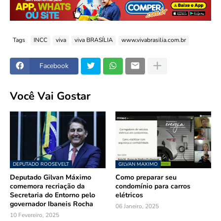
Tags
INCC
viva
viva BRASÍLIA
www.vivabrasilia.com.br
Facebook
Você Vai Gostar
DEPUTADO ROOSEVELT
GILVAN MAXIMO
Deputado Gilvan Máximo
Como preparar seu
comemora recriação da
condomínio para carros
Secretaria do Entorno pelo
elétricos
governador Ibaneis Rocha
06 Janeiro, 2025
10 Fevereiro, 2025