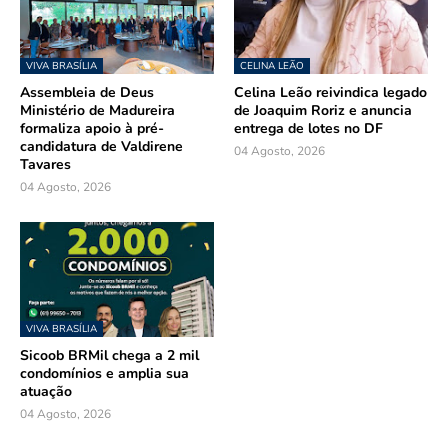
VIVA BRASÍLIA
CELINA LEÃO
Assembleia de Deus
Celina Leão reivindica legado
Ministério de Madureira
de Joaquim Roriz e anuncia
formaliza apoio à pré-
entrega de lotes no DF
candidatura de Valdirene
04 Agosto, 2026
Tavares
04 Agosto, 2026
VIVA BRASÍLIA
Sicoob BRMil chega a 2 mil
condomínios e amplia sua
atuação
04 Agosto, 2026