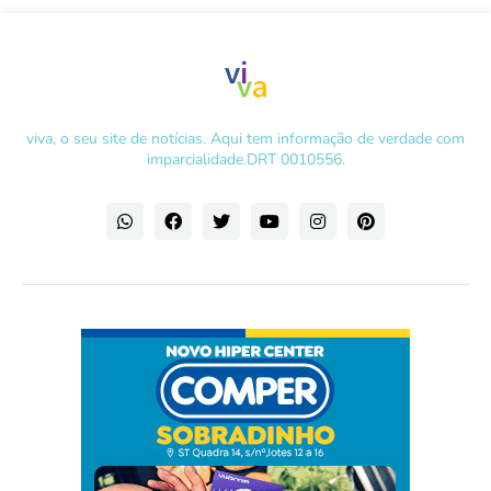
viva, o seu site de notícias. Aqui tem informação de verdade com
imparcialidade.DRT 0010556.