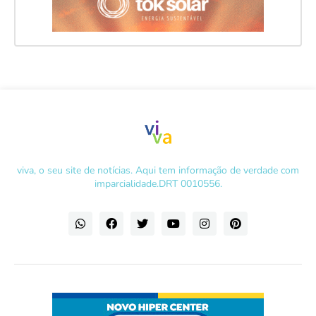
viva, o seu site de notícias. Aqui tem informação de verdade com
imparcialidade.DRT 0010556.