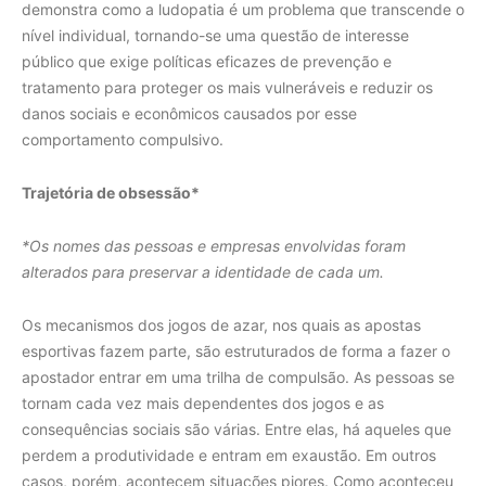
demonstra como a ludopatia é um problema que transcende o
nível individual, tornando-se uma questão de interesse
público que exige políticas eficazes de prevenção e
tratamento para proteger os mais vulneráveis e reduzir os
danos sociais e econômicos causados por esse
comportamento compulsivo.
Trajetória de obsessão*
*Os nomes das pessoas e empresas envolvidas foram
alterados para preservar a identidade de cada um.
Os mecanismos dos jogos de azar, nos quais as apostas
esportivas fazem parte, são estruturados de forma a fazer o
apostador entrar em uma trilha de compulsão. As pessoas se
tornam cada vez mais dependentes dos jogos e as
consequências sociais são várias. Entre elas, há aqueles que
perdem a produtividade e entram em exaustão. Em outros
casos, porém, acontecem situações piores. Como aconteceu