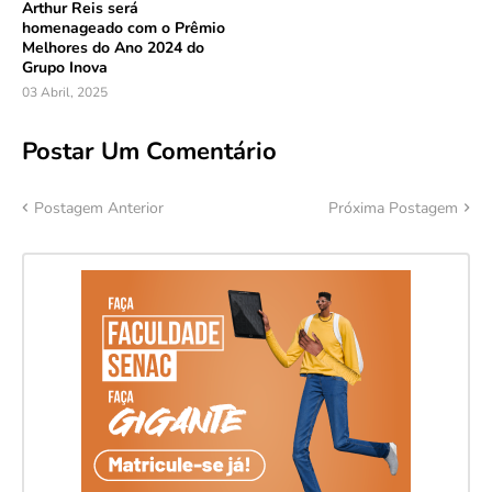
Arthur Reis será
homenageado com o Prêmio
Melhores do Ano 2024 do
Grupo Inova
03 Abril, 2025
Postar Um Comentário
Postagem Anterior
Próxima Postagem