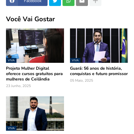
Facebook
Você Vai Gostar
VIVA
VIVA
Projeto Mulher Digital
Guará: 56 anos de história,
oferece cursos gratuitos para
conquistas e futuro promissor
mulheres de Ceilândia
05 Maio, 2025
23 Junho, 2025
VIVA