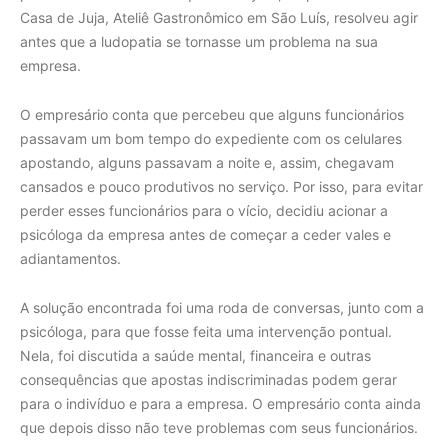
Casa de Juja, Ateliê Gastronômico em São Luís, resolveu agir
antes que a ludopatia se tornasse um problema na sua
empresa.
O empresário conta que percebeu que alguns funcionários
passavam um bom tempo do expediente com os celulares
apostando, alguns passavam a noite e, assim, chegavam
cansados e pouco produtivos no serviço. Por isso, para evitar
perder esses funcionários para o vício, decidiu acionar a
psicóloga da empresa antes de começar a ceder vales e
adiantamentos.
A solução encontrada foi uma roda de conversas, junto com a
psicóloga, para que fosse feita uma intervenção pontual.
Nela, foi discutida a saúde mental, financeira e outras
consequências que apostas indiscriminadas podem gerar
para o indivíduo e para a empresa. O empresário conta ainda
que depois disso não teve problemas com seus funcionários.