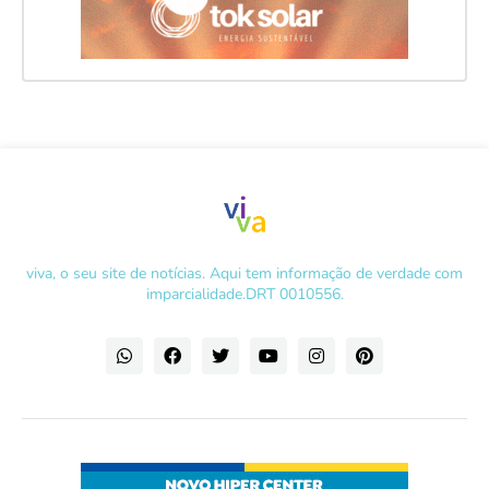
viva, o seu site de notícias. Aqui tem informação de verdade com
imparcialidade.DRT 0010556.