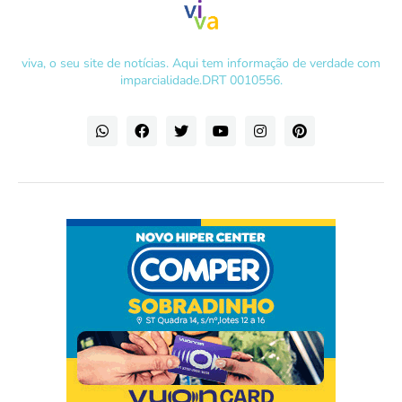
viva, o seu site de notícias. Aqui tem informação de verdade com
imparcialidade.DRT 0010556.