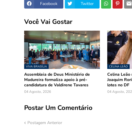
Facebook
Twitter
Você Vai Gostar
VIVA BRASÍLIA
CELINA LEÃO
Assembleia de Deus Ministério de
Celina Leão 
Madureira formaliza apoio à pré-
Joaquim Rori
candidatura de Valdirene Tavares
lotes no DF
04 Agosto, 2026
04 Agosto, 20
Postar Um Comentário
Postagem Anterior