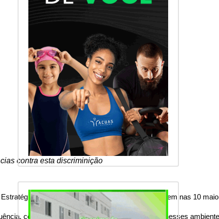
cias contra esta discriminição
a Estratégica), revelou que 75% das mulheres que vivem nas 10 maior
uência, com 56% das mulheres relatando episódios nesses ambientes