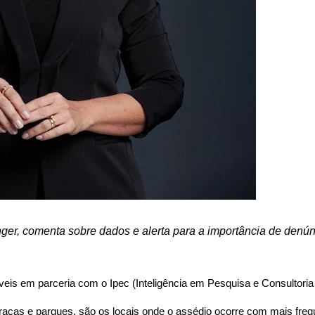
nger, comenta sobre dados e alerta para a importância de denún
veis em parceria com o Ipec (Inteligência em Pesquisa e Consultori
aças e parques, são os locais onde o assédio ocorre com mais freq