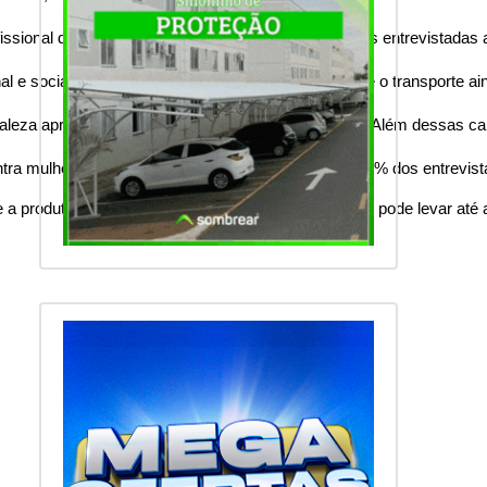
fissional das mulheres. Segundo a pesquisa, 38% das entrevistadas 
l e social das mulheres. Embora o espaço público e o transporte ain
rtaleza apresentaram os menores percentuais (68%). Além dessas capi
ontra mulheres. Entre as ações mais mencionadas, 54% dos entrevis
 a produtividade, destroi o ambiente organizacional e pode levar a