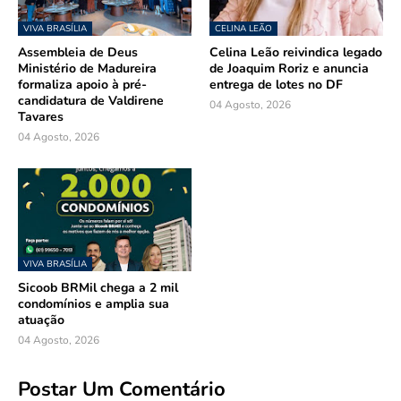
VIVA BRASÍLIA
CELINA LEÃO
Assembleia de Deus
Celina Leão reivindica legado
Ministério de Madureira
de Joaquim Roriz e anuncia
formaliza apoio à pré-
entrega de lotes no DF
candidatura de Valdirene
04 Agosto, 2026
Tavares
04 Agosto, 2026
VIVA BRASÍLIA
Sicoob BRMil chega a 2 mil
condomínios e amplia sua
atuação
04 Agosto, 2026
Postar Um Comentário