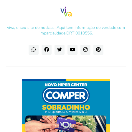
viva, o seu site de notícias. Aqui tem informação de verdade com
imparcialidade.DRT 0010556.