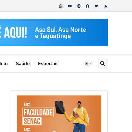
Melo
Saúde
Especiais
s
o