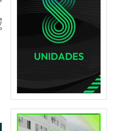
e
a
7
o