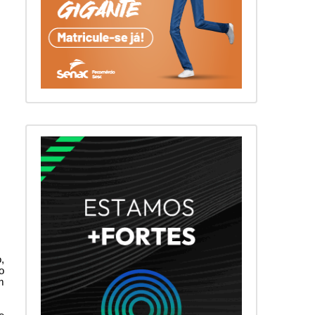
,
o
m