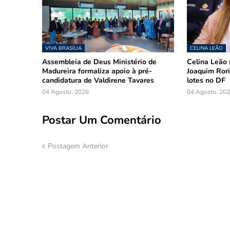
VIVA BRASÍLIA
CELINA LEÃO
Assembleia de Deus Ministério de
Celina Leão 
Madureira formaliza apoio à pré-
Joaquim Rori
candidatura de Valdirene Tavares
lotes no DF
04 Agosto, 2026
04 Agosto, 20
Postar Um Comentário
Postagem Anterior