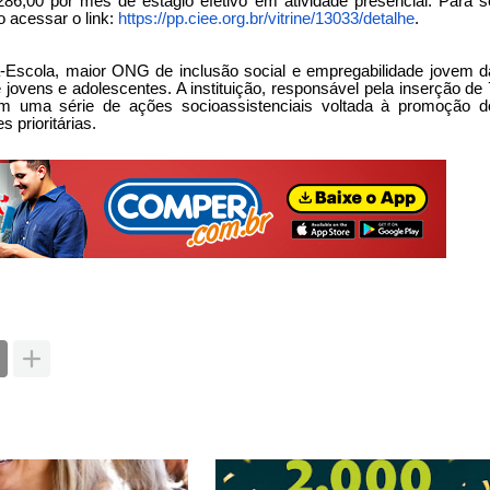
86,00 por mês de estágio efetivo em atividade presencial. Para s
 acessar o link:
https://pp.ciee.org.br/
vitrine/13033/detalhe
.
-Escola, maior ONG de inclusão social e empregabilidade jovem d
 jovens e adolescentes. A instituição, responsável pela inserção de 
ém uma série de ações socioassistenciais voltada à promoção d
 prioritárias.