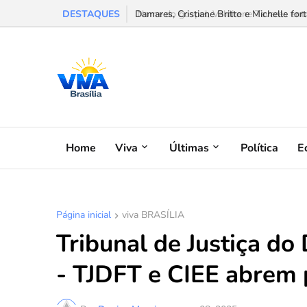
DESTAQUES
Nome do gospel, Valdirene Tavares entra n
Home
Viva
Últimas
Política
E
Página inicial
viva BRASÍLIA
Tribunal de Justiça do 
- TJDFT e CIEE abrem 