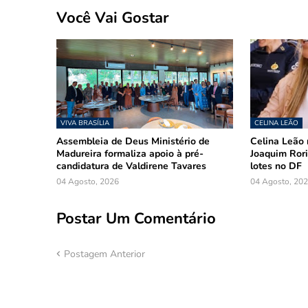
Você Vai Gostar
VIVA BRASÍLIA
CELINA LEÃO
Assembleia de Deus Ministério de
Celina Leão 
Madureira formaliza apoio à pré-
Joaquim Rori
candidatura de Valdirene Tavares
lotes no DF
04 Agosto, 2026
04 Agosto, 20
Postar Um Comentário
Postagem Anterior