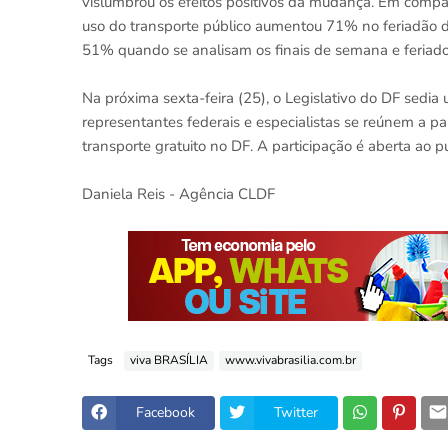
vislumbrou os efeitos positivos da mudança. Em compar
uso do transporte público aumentou 71% no feriadão d
51% quando se analisam os finais de semana e feriad
Na próxima sexta-feira (25), o Legislativo do DF sedia
representantes federais e especialistas se reúnem a pa
transporte gratuito no DF. A participação é aberta ao p
Daniela Reis - Agência CLDF
Tags
viva BRASÍLIA
www.vivabrasilia.com.br
Facebook
Twitter