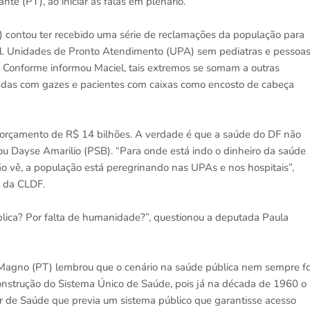
te (PT), ao iniciar as falas em plenário.
) contou ter recebido uma série de reclamações da população para
al. Unidades de Pronto Atendimento (UPA) sem pediatras e pessoa
. Conforme informou Maciel, tais extremos se somam a outras
das com gazes e pacientes com caixas como encosto de cabeça
orçamento de R$ 14 bilhões. A verdade é que a saúde do DF não
ticou Dayse Amarilio (PSB). “Para onde está indo o dinheiro da saúde
ão vê, a população está peregrinando nas UPAs e nos hospitais”,
e da CLDF.
blica? Por falta de humanidade?”, questionou a deputada Paula
l Magno (PT) lembrou que o cenário na saúde pública nem sempre fo
 construção do Sistema Único de Saúde, pois já na década de 1960 o
 de Saúde que previa um sistema público que garantisse acesso