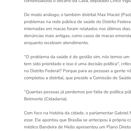
contextualizou o decano da Casa, deputado Chico Vigilan
De modo análogo, o também distrital Max Maciel (Psol
problemas na rede pública de saúde do Distrito Feder
internadas em macas foram relatados nos últimos dias
denúncias mais antigas, como casos de macas emenda
enquanto recebiam atendimento.
“O problema da saúde é de gestão sim, nós temos um 
tem sido prioridade e isso é uma decisão política", cri
no Distrito Federal? Porque para as pessoas a gente n
completou a distrital, que preside a Comissão de Saúd
“Quantas pessoas já perdemos por falta de política pú
Belmonte (Cidadania).
Com foco na história da cidade, o parlamentar Gabrie
esse. Ele apontou que Brasília se antecipou à própria
médico Bandeira de Mello apresentou um Plano Diretor