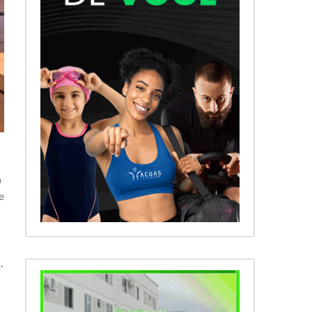
a
e
,