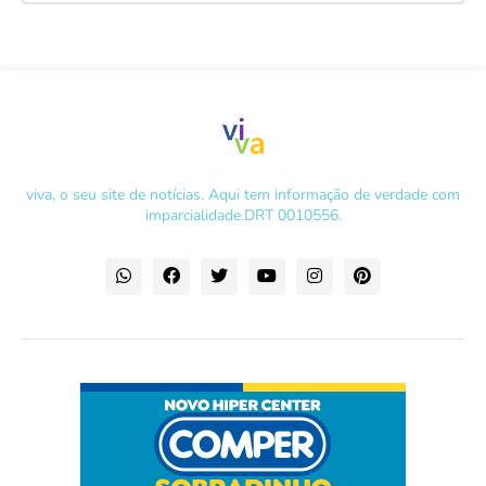
viva, o seu site de notícias. Aqui tem informação de verdade com
imparcialidade.DRT 0010556.