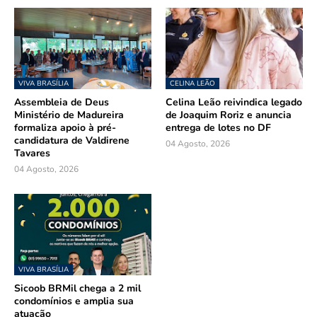
VIVA BRASÍLIA
CELINA LEÃO
Assembleia de Deus
Celina Leão reivindica legado
Ministério de Madureira
de Joaquim Roriz e anuncia
formaliza apoio à pré-
entrega de lotes no DF
candidatura de Valdirene
04 Agosto, 2026
Tavares
04 Agosto, 2026
VIVA BRASÍLIA
Sicoob BRMil chega a 2 mil
condomínios e amplia sua
atuação