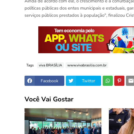
Ainda de acordo com ele, o crescimento e a conurbação
políticas públicas dos entes municipais e estaduais, ga
serviços públicos prestados à população", finalizou Cris
Tags
viva BRASÍLIA
www.vivabrasilia.com.br
Facebook
Twitter
Você Vai Gostar