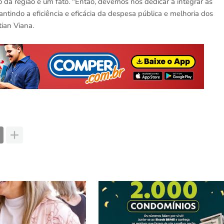
 da região é um fato. "Então, devemos nos dedicar a integrar às
rantindo a eficiência e eficácia da despesa pública e melhoria dos
tian Viana.