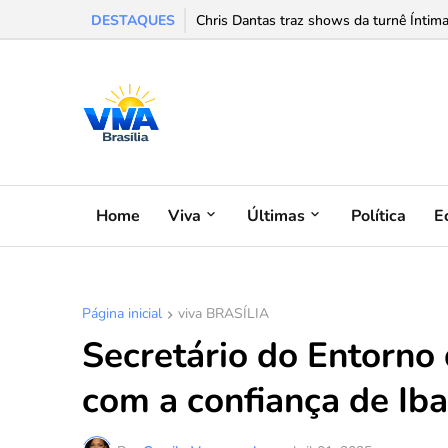
DESTAQUES
CIEE-DF inicia o mês de agosto com 697 
Chris Dantas traz shows da turnê Íntim
Home
Viva
Últimas
Política
E
Página inicial
viva BRASÍLIA
Secretário do Entorno 
com a confiança de Iba