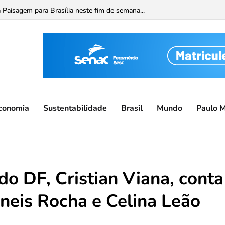
vagas de estágio no Distrito Federal...
a Paisagem para Brasília neste fim de semana...
conomia
Sustentabilidade
Brasil
Mundo
Paulo 
do DF, Cristian Viana, conta
neis Rocha e Celina Leão