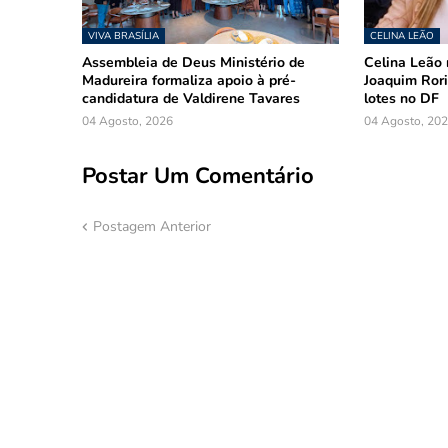
VIVA BRASÍLIA
CELINA LEÃO
Assembleia de Deus Ministério de
Celina Leão 
Madureira formaliza apoio à pré-
Joaquim Rori
candidatura de Valdirene Tavares
lotes no DF
04 Agosto, 2026
04 Agosto, 20
Postar Um Comentário
Postagem Anterior