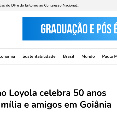
 Paisagem para Brasília neste fim de semana...
conomia
Sustentabilidade
Brasil
Mundo
Paulo 
o Loyola celebra 50 anos
amília e amigos em Goiânia