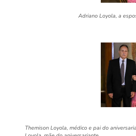
Adriano Loyola, a espos
Themison Loyola, médico e pai do aniversari
Loyola, mãe do aniversariante