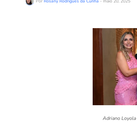
Por
Rosany Rodrigues da Cunha
-
maio 20, 2025
Adriano Loyola