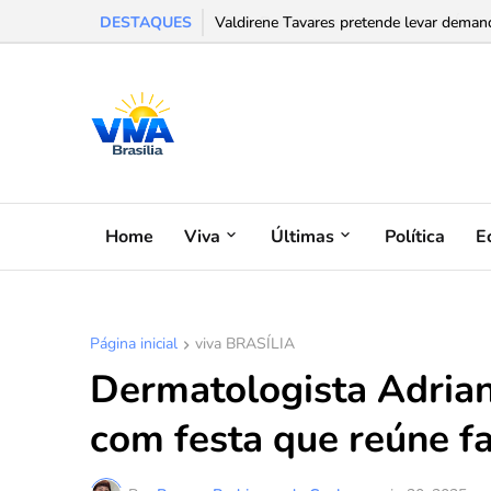
DESTAQUES
Chris Dantas traz shows da turnê Íntima
Home
Viva
Últimas
Política
E
Página inicial
viva BRASÍLIA
Dermatologista Adrian
com festa que reúne f