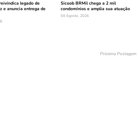
reivindica legado de
Sicoob BRMil chega a 2 mil
z e anuncia entrega de
condomínios e amplia sua atuação
04 Agosto, 2026
26
Próxima Postagem