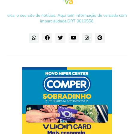
viva, o seu site de notícias. Aqui tem informação de verdade com
imparcialidade.DRT 0010556.