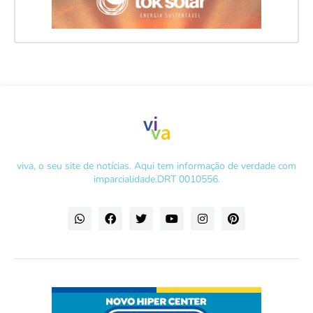
viva, o seu site de notícias. Aqui tem informação de verdade com
imparcialidade.DRT 0010556.