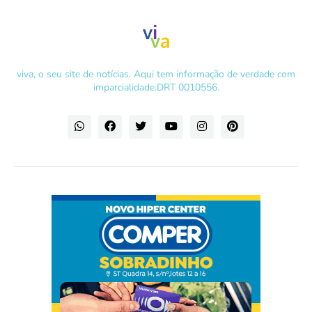
viva, o seu site de notícias. Aqui tem informação de verdade com
imparcialidade.DRT 0010556.