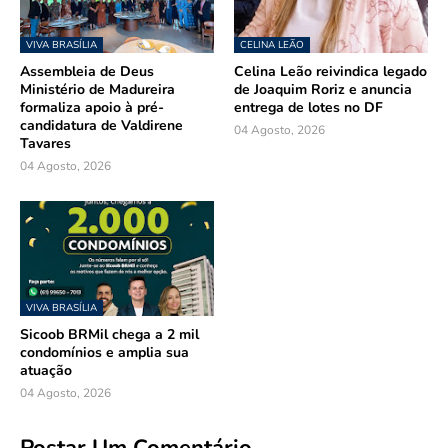
VIVA BRASÍLIA
CELINA LEÃO
Assembleia de Deus
Celina Leão reivindica legado
Ministério de Madureira
de Joaquim Roriz e anuncia
formaliza apoio à pré-
entrega de lotes no DF
candidatura de Valdirene
04 Agosto, 2026
Tavares
04 Agosto, 2026
VIVA BRASÍLIA
Sicoob BRMil chega a 2 mil
condomínios e amplia sua
atuação
04 Agosto, 2026
Postar Um Comentário