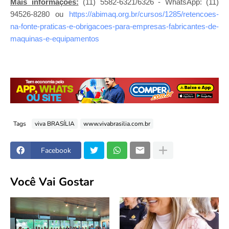
Mais informações:
(11) 5582-6321/6326 - WhatsApp: (11)
94526-8280 ou
https://abimaq.org.br/cursos/1285/retencoes-
na-fonte-praticas-e-obrigacoes-para-empresas-fabricantes-de-
maquinas-e-equipamentos
Tags
viva BRASÍLIA
www.vivabrasilia.com.br
Facebook
Você Vai Gostar