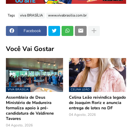
Tags
viva BRASÍLIA
www.vivabrasilia.com.br
Facebook
Você Vai Gostar
VIVA BRASÍLIA
CELINA LEÃO
Assembleia de Deus
Celina Leão reivindica legado
Ministério de Madureira
de Joaquim Roriz e anuncia
formaliza apoio à pré-
entrega de lotes no DF
candidatura de Valdirene
04 Agosto, 2026
Tavares
04 Agosto, 2026