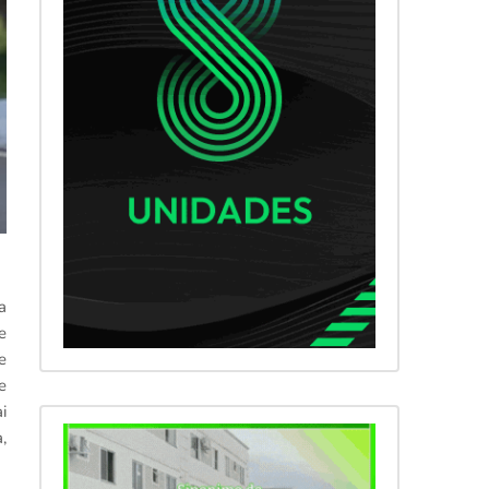
a
e
e
e
i
,