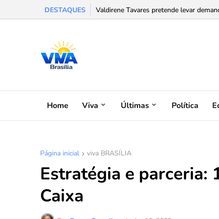
DESTAQUES
Chris Dantas traz shows da turnê Íntima
Home
Viva
Últimas
Política
E
Página inicial
viva BRASÍLIA
Estratégia e parceria:
Caixa