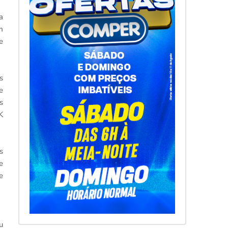
a
m
e
s
e
s
K
s
e
e
u