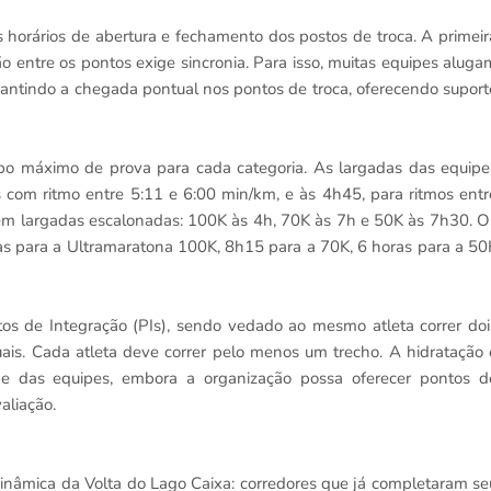
s horários de abertura e fechamento dos postos de troca. A primeir
entre os pontos exige sincronia. Para isso, muitas equipes aluga
antindo a chegada pontual nos pontos de troca, oferecendo suport
mpo máximo de prova para cada categoria. As largadas das equipe
com ritmo entre 5:11 e 6:00 min/km, e às 4h45, para ritmos entr
 têm largadas escalonadas: 100K às 4h, 70K às 7h e 50K às 7h30. O
s para a Ultramaratona 100K, 8h15 para a 70K, 6 horas para a 50
tos de Integração (PIs), sendo vedado ao mesmo atleta correr doi
uais. Cada atleta deve correr pelo menos um trecho. A hidratação 
de das equipes, embora a organização possa oferecer pontos d
aliação.
nâmica da Volta do Lago Caixa: corredores que já completaram se