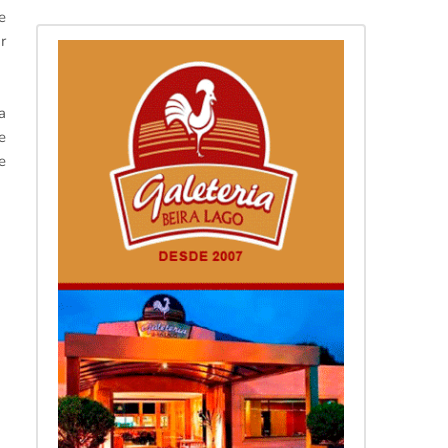
e
r
a
e
e