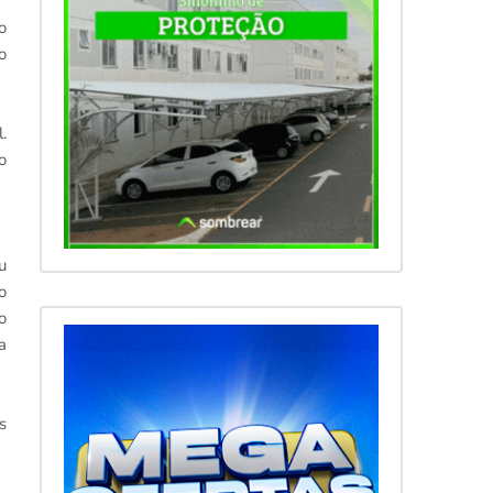
o
o
.
o
u
o
o
a
s