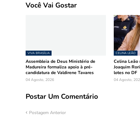
Você Vai Gostar
VIVA BRASÍLIA
CELINA LEÃO
Assembleia de Deus Ministério de
Celina Leão 
Madureira formaliza apoio à pré-
Joaquim Rori
candidatura de Valdirene Tavares
lotes no DF
04 Agosto, 2026
04 Agosto, 20
Postar Um Comentário
Postagem Anterior