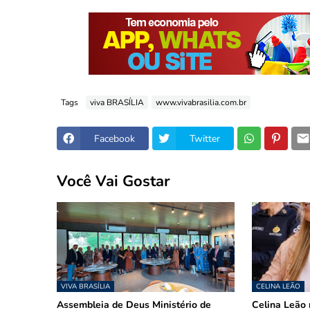
Tags
viva BRASÍLIA
www.vivabrasilia.com.br
Facebook
Twitter
Você Vai Gostar
VIVA BRASÍLIA
CELINA LEÃO
Assembleia de Deus Ministério de
Celina Leão 