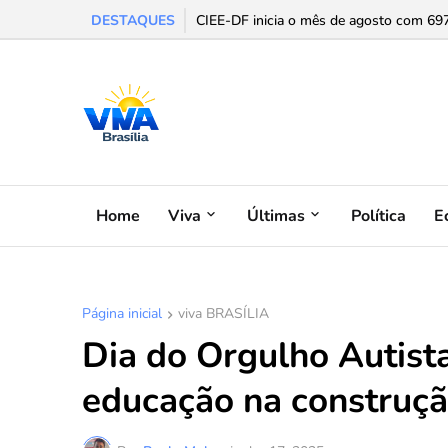
DESTAQUES
CIEE e Tribunal Regional Federal da 1ª 
CIEE-DF inicia o mês de agosto com 697 
Home
Viva
Últimas
Política
E
Página inicial
viva BRASÍLIA
Dia do Orgulho Autista
educação na construçã