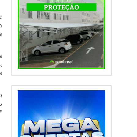
e
a
s
a
,
s
o
s
”