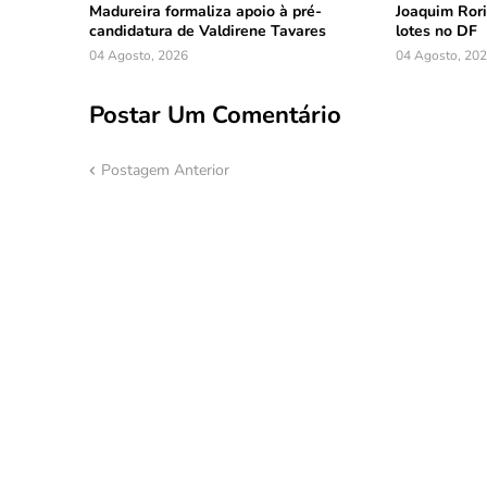
Madureira formaliza apoio à pré-
Joaquim Rori
candidatura de Valdirene Tavares
lotes no DF
04 Agosto, 2026
04 Agosto, 20
Postar Um Comentário
Postagem Anterior