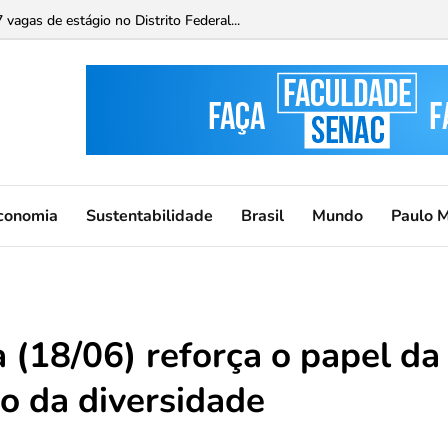
Região - TRF abrem processo seletivo para o Programa de Estágio...
vagas de estágio no Distrito Federal...
conomia
Sustentabilidade
Brasil
Mundo
Paulo 
 (18/06) reforça o papel da
o da diversidade