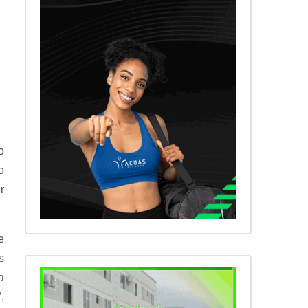
o
o
r
e
s
a
,