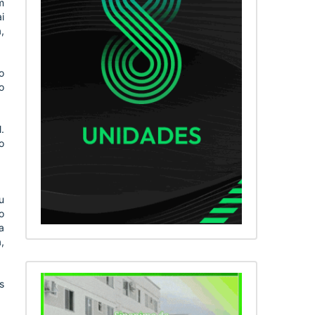
m
i
,
o
o
.
o
u
o
a
,
s