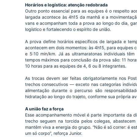
Horários e logística: atenção redobrada
Outro ponto essencial para as equipes é o respeito ao
largada acontece às 4h15 da manhã e a movimentação 
vans e acompanham toda a prova ao longo do dia, gar
logístico e fortalecendo o espírito de união.
A prova define horários específicos de largada e te
acontecem em dois momentos: às 4h15, para equipes com
e 5:10 min/km. Já as ultramaratonas individuais tê
tempos máximos para conclusão da prova são: 11 horas
10 horas para as equipes de 4, 6 ou 8 integrantes.
As trocas devem ser feitas obrigatoriamente nos Pos
trechos consecutivos — exceto nas categorias individ
alimentação durante o percurso são responsabilida
hidratação ao longo do trajeto, conforme sua própria av
A união faz a força
Esse acompanhamento móvel é parte importante da di
trecho seguem na torcida pelos colegas, abastecem
mantêm viva a energia do grupo. “Não é só correr: é es
um só corpo”, reforça Junior.