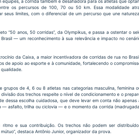
 equipes, a corrida também é desafiadora para os atletas que opta
r entre os percursos de 100, 70 ou 50 km. Essa modalidade atra
r seus limites, com o diferencial de um percurso que une natureza
jeto “50 anos, 50 corridas”, da Olympikus, e passa a ostentar o sel
Brasil — um reconhecimento à sua relevância e impacto no cenári
cínio da Caixa, a maior incentivadora de corridas de rua no Brasil
nos de apoio ao esporte e à comunidade, fortalecendo o compromiss
 qualidade.
e grupos de 4, 6 ou 8 atletas nas categorias masculina, feminina o
divisão dos trechos respeite o nível de condicionamento e o prepar
nde dessa escolha cuidadosa, que deve levar em conta não apenas 
 — asfalto, trilha ou ciclovia — e o momento da corrida (madrugada
ritmo e sua contribuição. Os trechos não podem ser distribuído
 mútuo”, destaca Antônio Junior, organizador da prova.