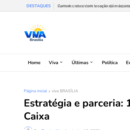
DESTAQUES
Carmak cresce com locação de máquinas e
Home
Viva
Últimas
Política
E
Página inicial
viva BRASÍLIA
Estratégia e parceria:
Caixa