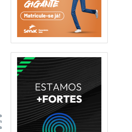
a
m
a