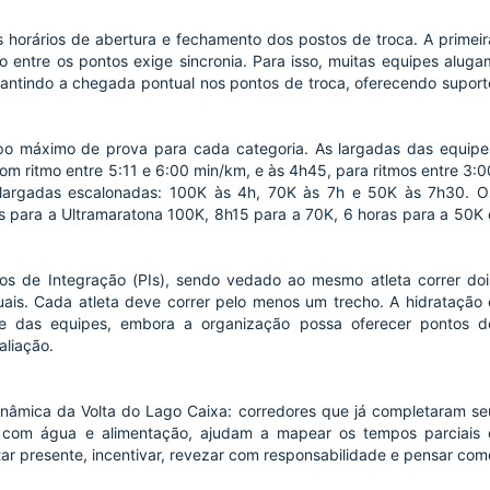
s horários de abertura e fechamento dos postos de troca. A primeir
entre os pontos exige sincronia. Para isso, muitas equipes aluga
antindo a chegada pontual nos pontos de troca, oferecendo suport
mpo máximo de prova para cada categoria. As largadas das equipe
 ritmo entre 5:11 e 6:00 min/km, e às 4h45, para ritmos entre 3:0
m largadas escalonadas: 100K às 4h, 70K às 7h e 50K às 7h30. O
 para a Ultramaratona 100K, 8h15 para a 70K, 6 horas para a 50K 
tos de Integração (PIs), sendo vedado ao mesmo atleta correr doi
uais. Cada atleta deve correr pelo menos um trecho. A hidratação 
de das equipes, embora a organização possa oferecer pontos d
aliação.
nâmica da Volta do Lago Caixa: corredores que já completaram se
 com água e alimentação, ajudam a mapear os tempos parciais 
tar presente, incentivar, revezar com responsabilidade e pensar com