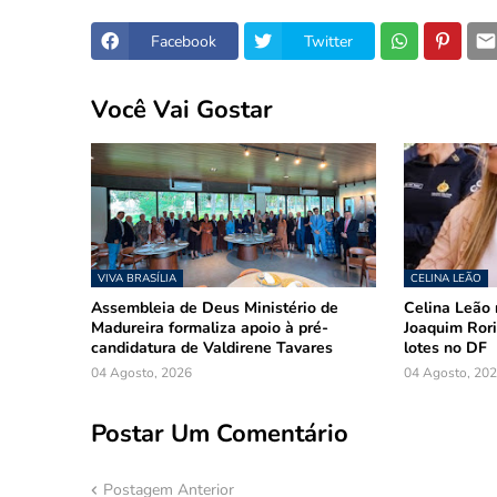
Facebook
Twitter
Você Vai Gostar
VIVA BRASÍLIA
CELINA LEÃO
Assembleia de Deus Ministério de
Celina Leão 
Madureira formaliza apoio à pré-
Joaquim Rori
candidatura de Valdirene Tavares
lotes no DF
04 Agosto, 2026
04 Agosto, 20
Postar Um Comentário
Postagem Anterior