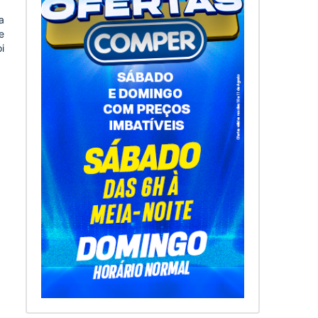
a
e
i