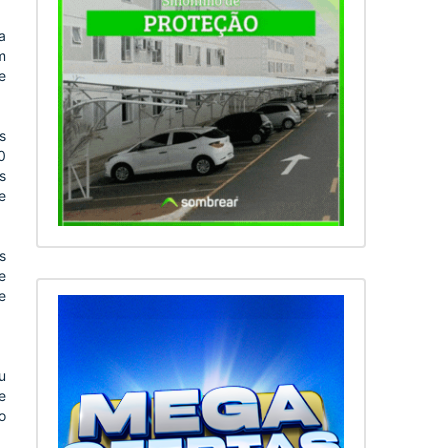
a
m
e
s
0
s
e
s
e
e
u
e
o