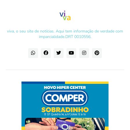
viva, o seu site de notícias. Aqui tem informação de verdade com
imparcialidade.DRT 0010556.