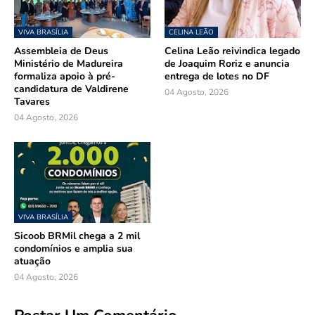
VIVA BRASÍLIA
CELINA LEÃO
Assembleia de Deus
Celina Leão reivindica legado
Ministério de Madureira
de Joaquim Roriz e anuncia
formaliza apoio à pré-
entrega de lotes no DF
candidatura de Valdirene
04 Agosto, 2026
Tavares
04 Agosto, 2026
VIVA BRASÍLIA
Sicoob BRMil chega a 2 mil
condomínios e amplia sua
atuação
04 Agosto, 2026