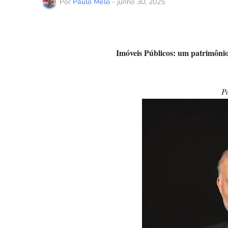
Por
Paulo Melo
-
junho 30, 2025
Imóveis Públicos: um patrimônio 
P