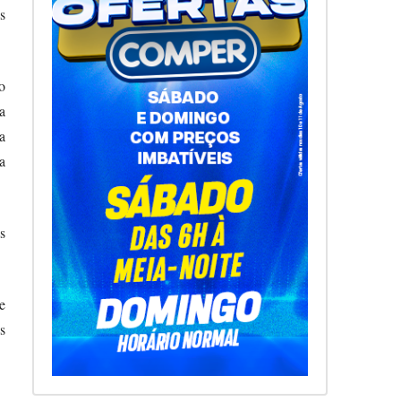
s
o
a
a
a
s
e
s