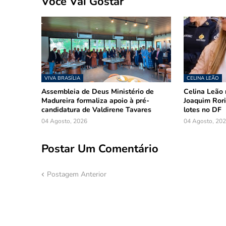
Você Vai Gostar
VIVA BRASÍLIA
CELINA LEÃO
Assembleia de Deus Ministério de
Celina Leão 
Madureira formaliza apoio à pré-
Joaquim Rori
candidatura de Valdirene Tavares
lotes no DF
04 Agosto, 2026
04 Agosto, 20
Postar Um Comentário
Postagem Anterior