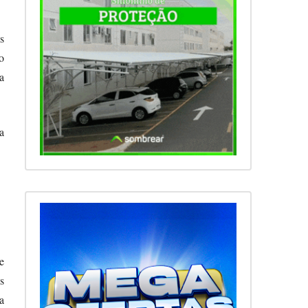
s
o
a
a
e
s
a