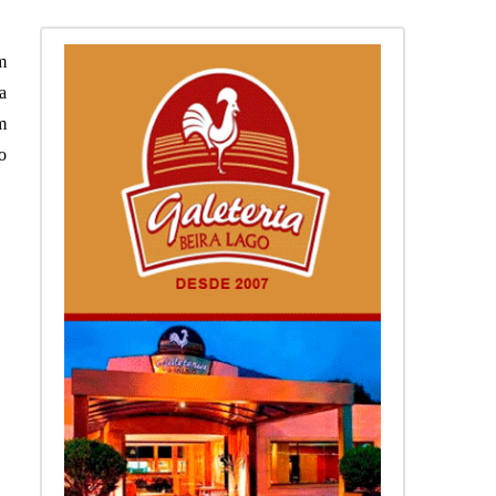
m
a
m
o