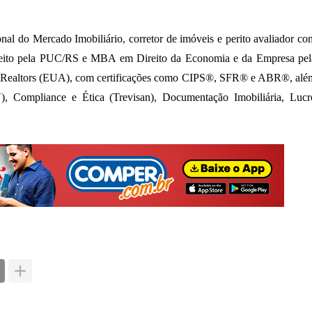
l do Mercado Imobiliário, corretor de imóveis e perito avaliador co
reito pela PUC/RS e MBA em Direito da Economia e da Empresa pel
of Realtors (EUA), com certificações como CIPS®, SFR® e ABR®, alé
, Compliance e Ética (Trevisan), Documentação Imobiliária, Lucr