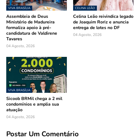
VIVA BRASÍLIA
CELINA LEÃO
Assembleia de Deus
Celina Leão reivindica legado
Ministério de Madureira
de Joaquim Roriz e anuncia
formaliza apoio à pré-
entrega de lotes no DF
candidatura de Valdirene
04 Agosto, 2026
Tavares
04 Agosto, 2026
VIVA BRASÍLIA
Sicoob BRMil chega a 2 mil
condomínios e amplia sua
atuação
04 Agosto, 2026
Postar Um Comentário