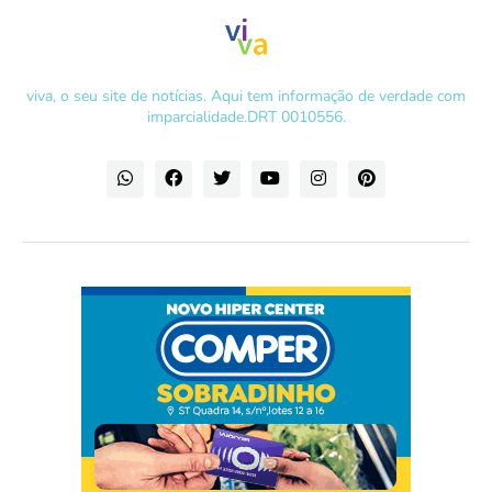
viva, o seu site de notícias. Aqui tem informação de verdade com
imparcialidade.DRT 0010556.