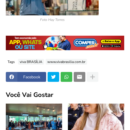
Foto Hay Torres
Tags
viva BRASÍLIA
www.vivabrasilia.com.br
Facebook
Você Vai Gostar