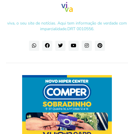
viva, o seu site de notícias. Aqui tem informação de verdade com
imparcialidade.DRT 0010556.