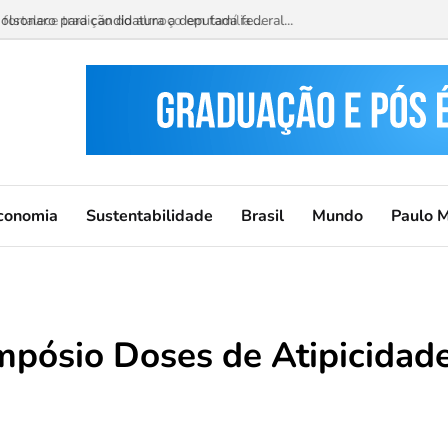
ortalece tradição do almoço em família ...
conomia
Sustentabilidade
Brasil
Mundo
Paulo 
impósio Doses de Atipicidad