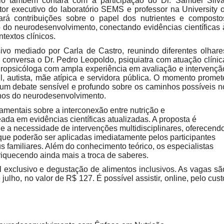
sio também contará com a participação do Dr. Samuel Silva
tor executivo do laboratório SEMS e professor na University o
ará contribuições sobre o papel dos nutrientes e composto
 do neurodesenvolvimento, conectando evidências científicas 
textos clínicos.
vo mediado por Carla de Castro, reunindo diferentes olhare
e conversa o Dr. Pedro Leopoldo, psiquiatra com atuação clínic
uropsicóloga com ampla experiência em avaliação e intervençã
il, autista, mãe atípica e servidora pública. O momento promet
um debate sensível e profundo sobre os caminhos possíveis n
rnos do neurodesenvolvimento.
amentais sobre a interconexão entre nutrição e
da em evidências científicas atualizadas. A proposta é
e a necessidade de intervenções multidisciplinares, oferecend
 que poderão ser aplicadas imediatamente pelos participantes
 familiares. Além do conhecimento teórico, os especialistas
nriquecendo ainda mais a troca de saberes.
tal exclusivo e degustação de alimentos inclusivos. As vagas sã
julho, no valor de R$ 127. É possível assistir, online, pelo cust