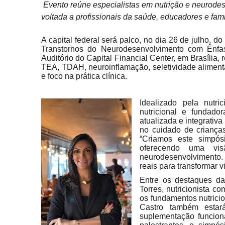
Evento reúne especialistas em nutrição e neurode
voltada a profissionais da saúde, educadores e fami
A capital federal será palco, no dia 26 de julho, 
Transtornos do Neurodesenvolvimento com Ênfa
Auditório do Capital Financial Center, em Brasília,
TEA, TDAH, neuroinflamação, seletividade aliment
e foco na prática clínica.
Idealizado pela nutri
nutricional e fundad
atualizada e integrativ
no cuidado de criança
“Criamos este simpós
oferecendo uma vis
neurodesenvolvimento.
reais para transformar v
Entre os destaques da
Torres, nutricionista c
os fundamentos nutricio
Castro também estará
suplementação funcion