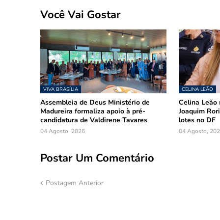
Você Vai Gostar
VIVA BRASÍLIA
CELINA LEÃO
Assembleia de Deus Ministério de
Celina Leão 
Madureira formaliza apoio à pré-
Joaquim Rori
candidatura de Valdirene Tavares
lotes no DF
04 Agosto, 2026
04 Agosto, 20
Postar Um Comentário
Postagem Anterior