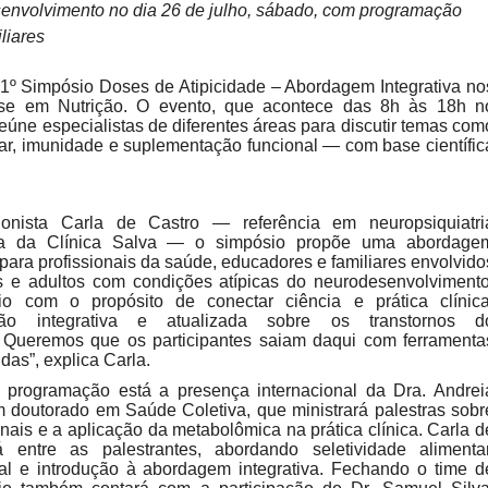
senvolvimento no dia 26 de julho, sábado, com programação
liares
do 1º Simpósio Doses de Atipicidade – Abordagem Integrativa no
se em Nutrição. O evento, que acontece das 8h às 18h n
 reúne especialistas de diferentes áreas para discutir temas com
ar, imunidade e suplementação funcional — com base científic
cionista Carla de Castro — referência em neuropsiquiatri
ora da Clínica Salva — o simpósio propõe uma abordage
a para profissionais da saúde, educadores e familiares envolvido
s e adultos com condições atípicas do neurodesenvolvimento
io com o propósito de conectar ciência e prática clínica
ão integrativa e atualizada sobre os transtornos d
 Queremos que os participantes saiam daqui com ferramenta
idas”, explica Carla.
 programação está a presença internacional da Dra. Andrei
om doutorado em Saúde Coletiva, que ministrará palestras sobr
nais e a aplicação da metabolômica na prática clínica. Carla d
 entre as palestrantes, abordando seletividade alimentar
al e introdução à abordagem integrativa. Fechando o time d