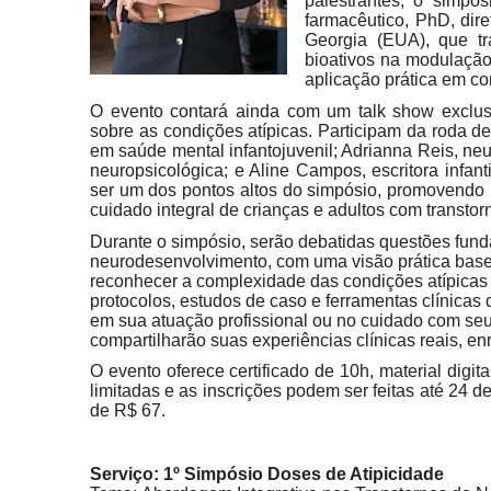
palestrantes, o simpó
farmacêutico, PhD, dire
Georgia (EUA), que tr
bioativos na modulação
aplicação prática em con
O evento contará ainda com um talk show exclusi
sobre as condições atípicas. Participam da roda d
em saúde mental infantojuvenil; Adrianna Reis, ne
neuropsicológica; e Aline Campos, escritora infant
ser um dos pontos altos do simpósio, promovendo 
cuidado integral de crianças e adultos com transto
Durante o simpósio, serão debatidas questões fund
neurodesenvolvimento, com uma visão prática basea
reconhecer a complexidade das condições atípicas 
protocolos, estudos de caso e ferramentas clínicas
em sua atuação profissional ou no cuidado com seus
compartilharão suas experiências clínicas reais, e
O evento oferece certificado de 10h, material digi
limitadas e as inscrições podem ser feitas até 24 de 
de R$ 67.
Serviço: 1º Simpósio Doses de Atipicidade