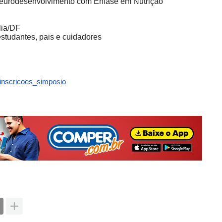
Neurodesenvolvimento com Ênfase em Nutrição
lia/DF
estudantes, pais e cuidadores
/inscricoes_simposio