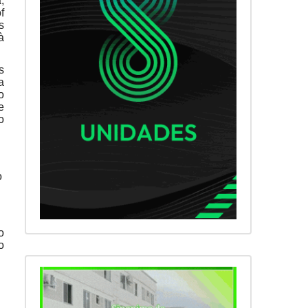
,
f
s
à
s
a
o
e
o
o
o
o