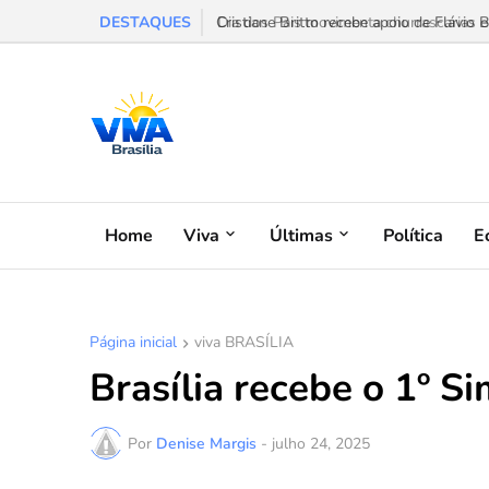
DESTAQUES
Dia dos Pais movimenta churrascarias e f
Home
Viva
Últimas
Política
E
Página inicial
viva BRASÍLIA
Brasília recebe o 1º S
Por
Denise Margis
-
julho 24, 2025