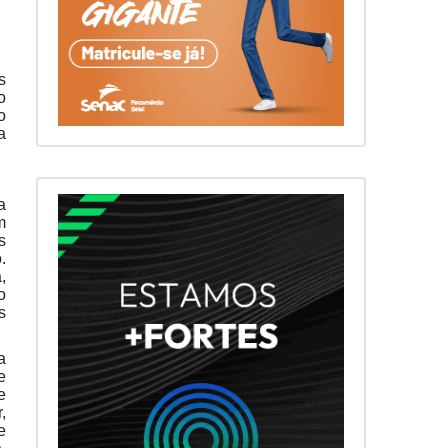
s
o
o
a
a
m
s
.
,
o
s
a
e
e
,
e