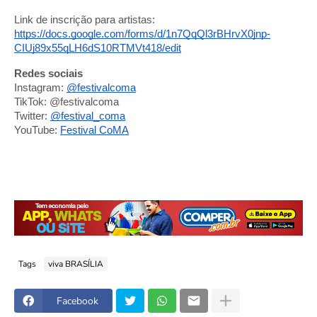
Link de inscrição para artistas:
https://docs.google.com/forms/d/1n7QqQl3rBHrvX0jnp-
CIUj89x55qLH6dS10RTMVt418/edit
Redes sociais
Instagram:
@festivalcoma
TikTok: @festivalcoma
Twitter:
@festival_coma
YouTube:
Festival CoMA
Tags
viva BRASÍLIA
Facebook