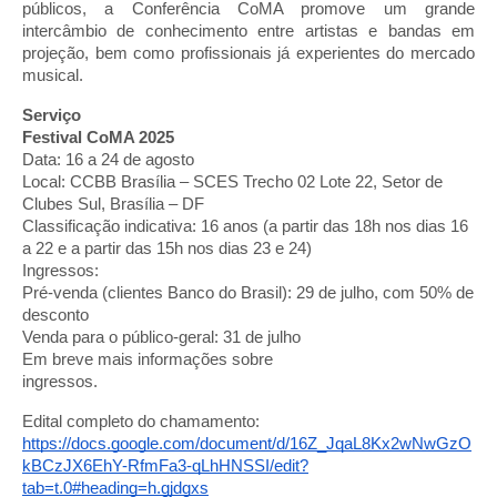
públicos, a Conferência CoMA promove um grande
intercâmbio de conhecimento entre artistas e bandas em
projeção, bem como profissionais já experientes do mercado
musical.
Serviço
Festival CoMA 2025
Data: 16 a 24 de agosto
Local: CCBB Brasília – SCES Trecho 02 Lote 22, Setor de
Clubes Sul, Brasília – DF
Classificação indicativa: 16 anos (a partir das 18h nos dias 16
a 22 e a partir das 15h nos dias 23 e 24)
Ingressos:
Pré-venda (clientes Banco do Brasil): 29 de julho, com 50% de
desconto
Venda para o público-geral: 31 de julho
Em breve mais informações sobre
ingressos.
Edital completo do chamamento:
https://docs.google.com/document/d/16Z_JqaL8Kx2wNwGzO
kBCzJX6EhY-RfmFa3-qLhHNSSI/edit?
tab=t.0#heading=h.gjdgxs