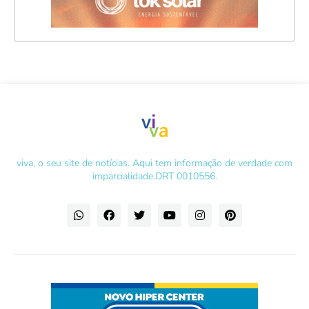
viva, o seu site de notícias. Aqui tem informação de verdade com
imparcialidade.DRT 0010556.