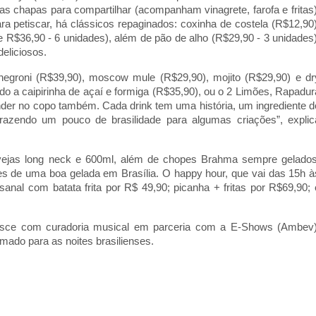
 as chapas para compartilhar (acompanham vinagrete, farofa e fritas)
 petiscar, há clássicos repaginados: coxinha de costela (R$12,90)
 de R$36,90 - 6 unidades), além de pão de alho (R$29,90 - 3 unidades)
deliciosos.
negroni (R$39,90), moscow mule (R$29,90), mojito (R$29,90) e dr
ndo a caipirinha de açaí e formiga (R$35,90), ou o 2 Limões, Rapadur
der no copo também. Cada drink tem uma história, um ingrediente d
azendo um pouco de brasilidade para algumas criações”, explic
vejas long neck e 600ml, além de chopes Brahma sempre gelados
es de uma boa gelada em Brasília. O happy hour, que vai das 15h à
esanal com batata frita por R$ 49,90; picanha + fritas por R$69,90; 
nasce com curadoria musical em parceria com a E-Shows (Ambev)
imado para as noites brasilienses.