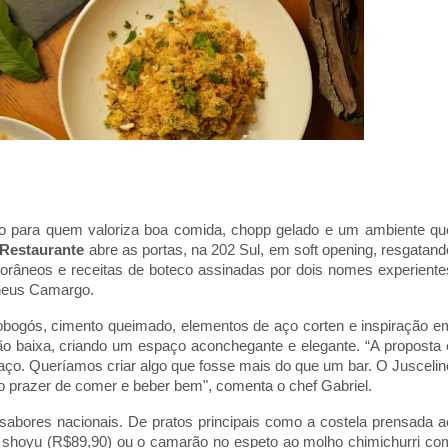
o para quem valoriza boa comida, chopp gelado e um ambiente qu
Restaurante
abre as portas, na 202 Sul, em soft opening, resgatand
porâneos e receitas de boteco assinadas por dois nomes experiente
theus Camargo.
obogós, cimento queimado, elementos de aço corten e inspiração e
ão baixa, criando um espaço aconchegante e elegante. “A proposta 
ço. Queríamos criar algo que fosse mais do que um bar. O Juscelin
, o prazer de comer e beber bem", comenta o chef Gabriel.
sabores nacionais. De pratos principais como a costela prensada a
 shoyu (R$89,90) ou o camarão no espeto ao molho chimichurri co