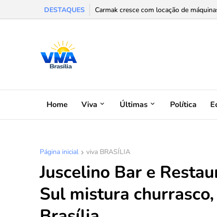
DESTAQUES
Carmak cresce com locação de máquinas e
Maratona Monumental de Brasília chega 
Home
Viva
Últimas
Política
E
Página inicial
viva BRASÍLIA
Juscelino Bar e Resta
Sul mistura churrasco
Brasília