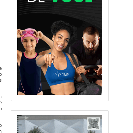
e
o
s
m
é
o
o
m