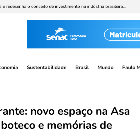
 redesenha o conceito de investimento na indústria brasileira...
à 7ª edição com Permit Ouro da CBAt e expectativa de reunir 12 mil atl
conomia
Sustentabilidade
Brasil
Mundo
Paulo 
urante: novo espaço na Asa
, boteco e memórias de