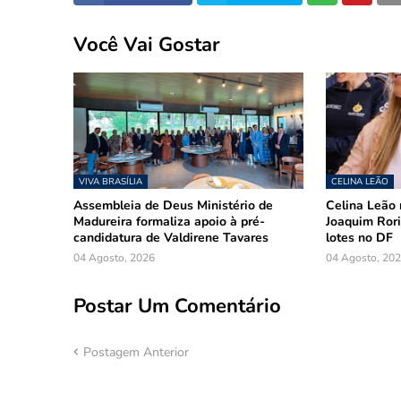
Você Vai Gostar
VIVA BRASÍLIA
CELINA LEÃO
Assembleia de Deus Ministério de
Celina Leão 
Madureira formaliza apoio à pré-
Joaquim Rori
candidatura de Valdirene Tavares
lotes no DF
04 Agosto, 2026
04 Agosto, 20
Postar Um Comentário
Postagem Anterior