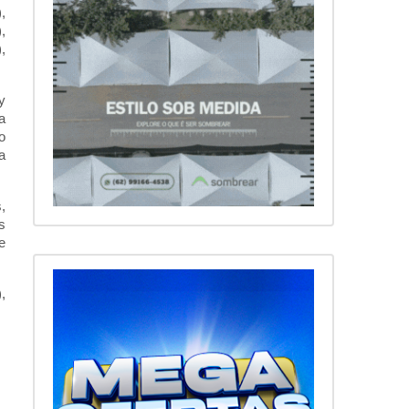
,
,
,
y
a
o
a
,
s
e
,