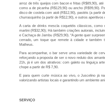
arroz de três queijos com bacon e fritas (R$89,90), até
como a de picanha (R$129,90) ou ancho (R$99,90). Para
disco de costela com aioli (R$12,90), pastéis (a partir
churrasquinho (a partir de R$12,90), e outros aperitivos 
A carta de drinks mescla coquetéis clássicos, como 
martini (R$32,90); Há também criações autorais, inclui
e Cachaça de Jambu (R$29,90). “A gente quer surpreen
cerrado, um toque que remete à cidade e também tr
Matheus.
Para acompanhar, o bar serve uma variedade de cer
reforçando a proposta de ser o novo reduto dos amant
21h, já é um dos atrativos: com galeto ou linguiça art
chope a partir de R$ 7,90.
E para quem curte música ao vivo, o Juscelino já 
valorizando artistas locais e garantindo um ambiente an
SERVIÇO