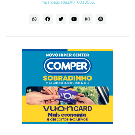
imparcialidade.DRT 0010556.