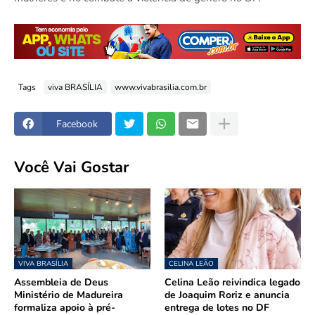
Tags
viva BRASÍLIA
www.vivabrasilia.com.br
Facebook
Você Vai Gostar
VIVA BRASÍLIA
CELINA LEÃO
Assembleia de Deus
Celina Leão reivindica legado
Ministério de Madureira
de Joaquim Roriz e anuncia
formaliza apoio à pré-
entrega de lotes no DF