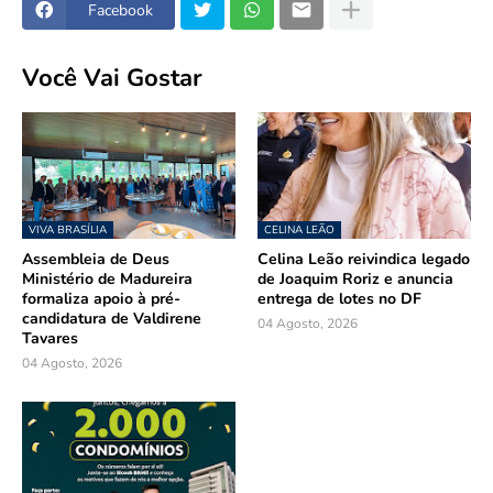
Facebook
Você Vai Gostar
VIVA BRASÍLIA
CELINA LEÃO
Assembleia de Deus
Celina Leão reivindica legado
Ministério de Madureira
de Joaquim Roriz e anuncia
formaliza apoio à pré-
entrega de lotes no DF
candidatura de Valdirene
04 Agosto, 2026
Tavares
04 Agosto, 2026