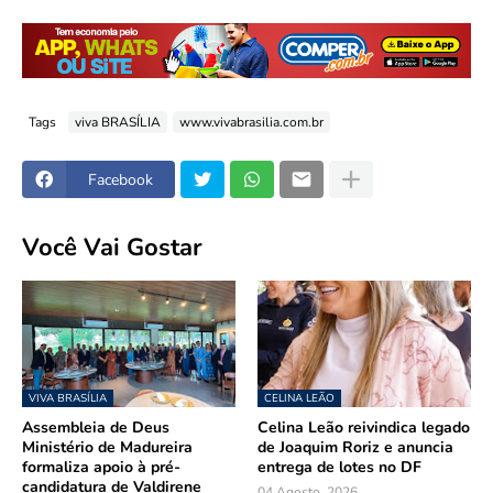
Tags
viva BRASÍLIA
www.vivabrasilia.com.br
Facebook
Você Vai Gostar
VIVA BRASÍLIA
CELINA LEÃO
Assembleia de Deus
Celina Leão reivindica legado
Ministério de Madureira
de Joaquim Roriz e anuncia
formaliza apoio à pré-
entrega de lotes no DF
candidatura de Valdirene
04 Agosto, 2026