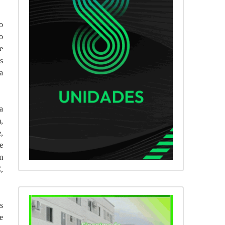
o
o
e
s
a
a
,
,
e
m
,
s
e