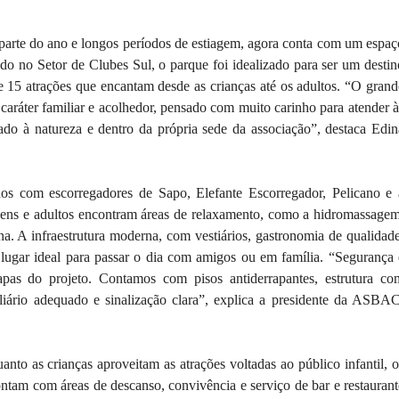
r parte do ano e longos períodos de estiagem, agora conta com um espaç
o no Setor de Clubes Sul, o parque foi idealizado para ser um destin
e 15 atrações que encantam desde as crianças até os adultos. “O grand
 caráter familiar e acolhedor, pensado com muito carinho para atender à
ado à natureza e dentro da própria sede da associação”, destaca Edin
os com escorregadores de Sapo, Elefante Escorregador, Pelicano e 
ovens e adultos encontram áreas de relaxamento, como a hidromassagem
a. A infraestrutura moderna, com vestiários, gastronomia de qualidade
 lugar ideal para passar o dia com amigos ou em família. “Segurança 
apas do projeto. Contamos com pisos antiderrapantes, estrutura co
iário adequado e sinalização clara”, explica a presidente da ASBAC
nto as crianças aproveitam as atrações voltadas ao público infantil, o
tam com áreas de descanso, convivência e serviço de bar e restaurant