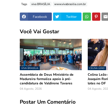
Tags
viva BRASÍLIA
www.vivabrasilia.com.br
Facebook
Twitter
Você Vai Gostar
VIVA BRASÍLIA
CELINA LEÃO
Assembleia de Deus Ministério de
Celina Leão 
Madureira formaliza apoio à pré-
Joaquim Rori
candidatura de Valdirene Tavares
lotes no DF
04 Agosto, 2026
04 Agosto, 20
Postar Um Comentário