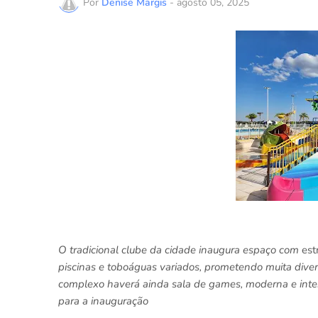
Por
Denise Margis
-
agosto 05, 2025
O tradicional clube da cidade inaugura espaço com
est
piscinas e toboáguas variados, prometendo muita diver
complexo haverá ainda sala de games, moderna e intera
para a inauguração