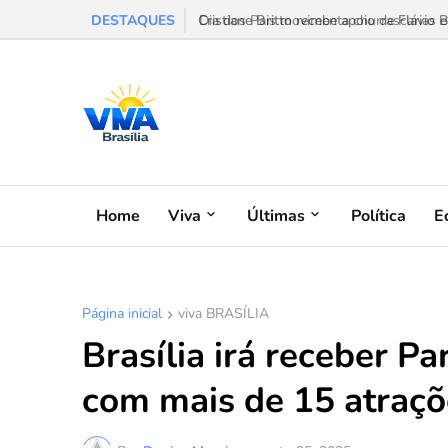
DESTAQUES
Dia dos Pais movimenta churrascarias e f
Home
Viva
Últimas
Política
E
Página inicial
viva BRASÍLIA
Brasília irá receber 
com mais de 15 atraçõ