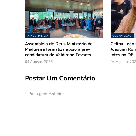
VIVA BRASÍLIA
CELINA LEÃO
Assembleia de Deus Ministério de
Celina Leão 
Madureira formaliza apoio à pré-
Joaquim Rori
candidatura de Valdirene Tavares
lotes no DF
04 Agosto, 2026
04 Agosto, 20
Postar Um Comentário
Postagem Anterior