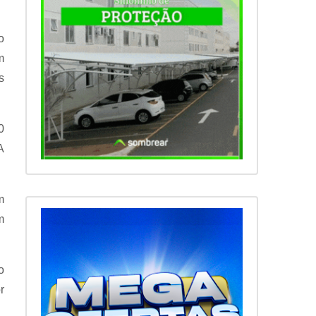
o
m
s
0
A
m
m
o
r