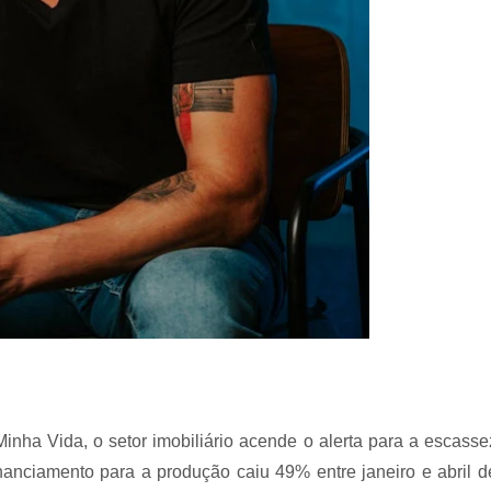
a Vida, o setor imobiliário acende o alerta para a escasse
nanciamento para a produção caiu 49% entre janeiro e abril d