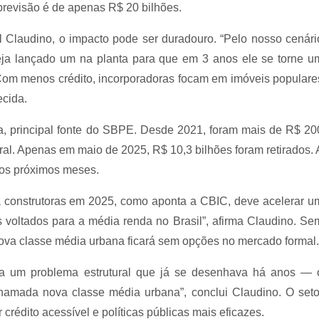
previsão é de apenas R$ 20 bilhões.
l Claudino, o impacto pode ser duradouro. “Pelo nosso cenári
 seja lançado um na planta para que em 3 anos ele se torne u
Com menos crédito, incorporadoras focam em imóveis populare
ecida.
, principal fonte do SBPE. Desde 2021, foram mais de R$ 20
al. Apenas em maio de 2025, R$ 10,3 bilhões foram retirados. 
nos próximos meses.
a construtoras em 2025, como aponta a CBIC, deve acelerar u
voltados para a média renda no Brasil”, afirma Claudino. Se
a nova classe média urbana ficará sem opções no mercado formal.
ava um problema estrutural que já se desenhava há anos — 
hamada nova classe média urbana”, conclui Claudino. O seto
crédito acessível e políticas públicas mais eficazes.