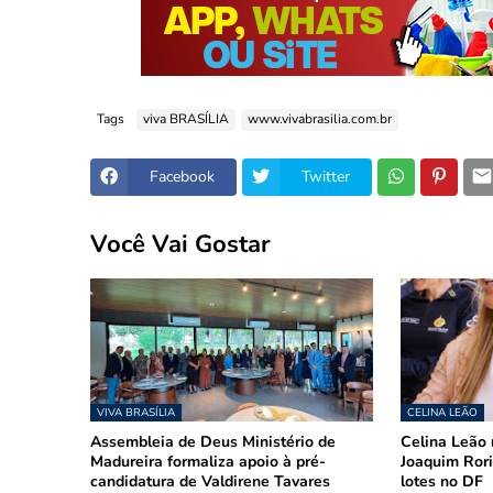
Tags
viva BRASÍLIA
www.vivabrasilia.com.br
Facebook
Twitter
Você Vai Gostar
VIVA BRASÍLIA
CELINA LEÃO
Assembleia de Deus Ministério de
Celina Leão 
Madureira formaliza apoio à pré-
Joaquim Rori
candidatura de Valdirene Tavares
lotes no DF