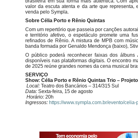
brasileira em sua forma mais autêntica. Com ap
valor da escuta atenta e da arte que representa,
venda pelo Sympla.
Sobre Célia Porto e Rênio Quintas
Com um repertório que passeia por canções autorai
e território afetivo, o espetáculo promete uma fu
refinados de Rênio. A mistura de MPB com músic
banda formada por Genaldo Mendonça (baixo), Stive 
O público poderá reconhecer faixas dos álbuns
disponíveis nas plataformas digitais. O encontro 
de 2025 reúne grandes nomes da cena musical bra
SERVIÇO
Show: Célia Porto e Rênio Quintas Trio – Projet
Local:
Teatro dos Bancários – 314/315 Sul
Data:
Sexta-feira, 15 de agosto
Horário:
20h
Ingressos:
https://www.sympla.com.br/
evento/celia-p