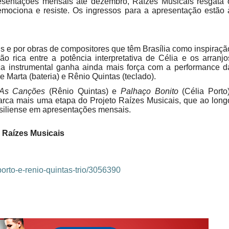
resentações mensais até dezembro, Raízes Musicais resgata 
 emociona e resiste. Os ingressos para a apresentação estão 
s e por obras de compositores que têm Brasília como inspiraçã
são rica entre a potência interpretativa de Célia e os arranjo
a instrumental ganha ainda mais força com a performance d
Marta (bateria) e Rênio Quintas (teclado).
As Canções
(Rênio Quintas) e
Palhaço Bonito
(Célia Porto)
marca mais uma etapa do Projeto Raízes Musicais, que ao long
siliense em apresentações mensais.
o Raízes Musicais
orto-e-renio-
quintas-trio/3056390