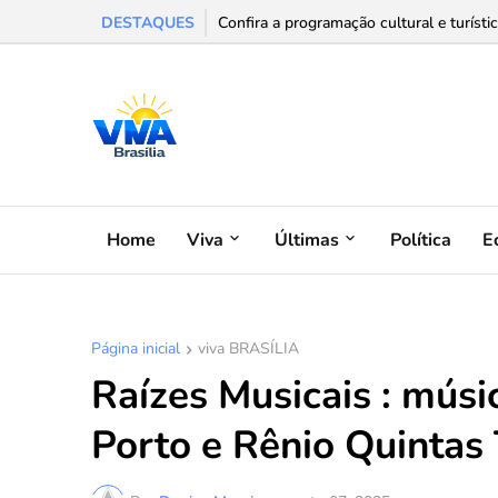
DESTAQUES
Sesc Cultural oferece programa que cone
Confira a programação cultural e turíst
Home
Viva
Últimas
Política
E
Página inicial
viva BRASÍLIA
Raízes Musicais : músi
Porto e Rênio Quintas 