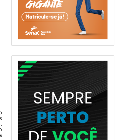
o
o
s
.
o
a