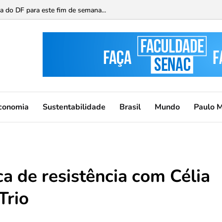
cta arte e currículo escolar a professores da EduSesc ...
ica do DF para este fim de semana...
conomia
Sustentabilidade
Brasil
Mundo
Paulo 
ca de resistência com Célia
Trio