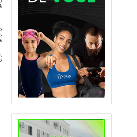
o
à
o
s
a
,
o