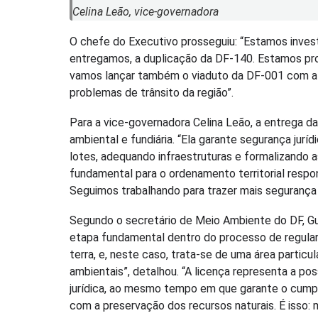
Celina Leão, vice-governadora
O chefe do Executivo prosseguiu: “Estamos invest
entregamos, a duplicação da DF-140. Estamos pront
vamos lançar também o viaduto da DF-001 com a D
problemas de trânsito da região”.
Para a vice-governadora Celina Leão, a entrega da
ambiental e fundiária. “Ela garante segurança jurí
lotes, adequando infraestruturas e formalizando 
fundamental para o ordenamento territorial respo
Seguimos trabalhando para trazer mais segurança
Segundo o secretário de Meio Ambiente do DF, G
etapa fundamental dentro do processo de regulari
terra, e, neste caso, trata-se de uma área particu
ambientais”, detalhou. “A licença representa a po
jurídica, ao mesmo tempo em que garante o cum
com a preservação dos recursos naturais. É isso: