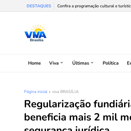
DESTAQUES
Confira a programação cultural e turísti
Home
Viva
Últimas
Política
E
Página inicial
viva BRASÍLIA
Regularização fundiári
beneficia mais 2 mil m
segurança jurídica