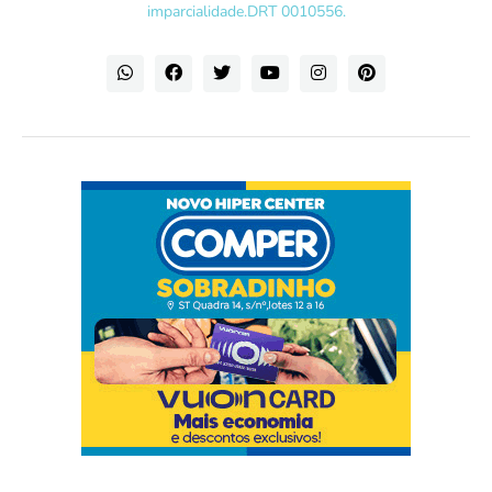
imparcialidade.DRT 0010556.