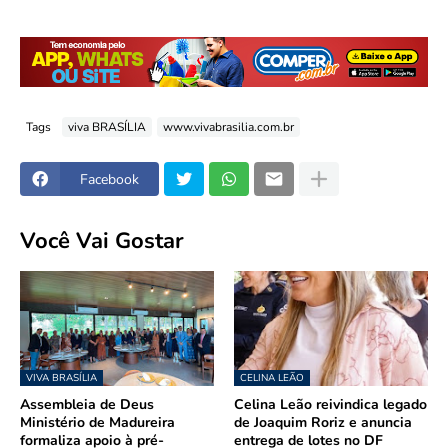
Tags
viva BRASÍLIA
www.vivabrasilia.com.br
Facebook
Você Vai Gostar
VIVA BRASÍLIA
CELINA LEÃO
Assembleia de Deus
Celina Leão reivindica legado
Ministério de Madureira
de Joaquim Roriz e anuncia
formaliza apoio à pré-
entrega de lotes no DF