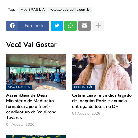
Tags
viva BRASÍLIA
www.vivabrasilia.com.br
Facebook
Você Vai Gostar
VIVA BRASÍLIA
CELINA LEÃO
Assembleia de Deus
Celina Leão reivindica legado
Ministério de Madureira
de Joaquim Roriz e anuncia
formaliza apoio à pré-
entrega de lotes no DF
candidatura de Valdirene
04 Agosto, 2026
Tavares
04 Agosto, 2026