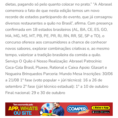
dietas, pagando só pelo quanto colocar no prato.” “A Abrasel
comemora o fato de que nesta edição temos um novo
recorde de estados participando do evento, que já consagrou
diversos restaurantes a quilo no Brasil”, afirma. Com presença
confirmada em 18 estados brasileiros (AL, BA, CE, ES, GO,
MA, MG, MS, MT, PB, PE, PR, RJ, RN, RR, SE, SP e TO), o
concurso oferece aos consumidores a chance de conhecer
novos sabores, explorar combinações criativas e, ao mesmo
tempo, valorizar a tradição brasileira da comida a quilo.
Serviço O Quilo é Nosso Realização: Abrasel Patrocínio:
Coca-Cola Brasil, Pluxee, Rational e Caixa Apoio: Glasart e
Nogueira Brinquedos Parceria: Mundo Mesa Inscrições: 30/06
a 21/08 1ª fase (voto popular + júri técnico): 16 a 26 de
setembro 2ª fase (júri técnico estadual): 1º a 10 de outubro
Final nacional: 29 e 30 de outubro